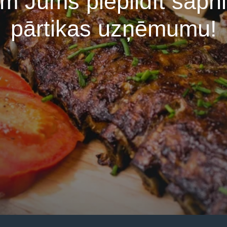
m Jums piepildīt sapn
pārtikas uzņēmumu!