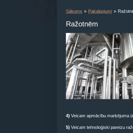
Sākums
»
Pakalpojumi
»
Ražotn
Ražotnēm
4)
Veicam apmācību marķējuma izstr
5)
Veicam tehnoloģiski pareizu ra