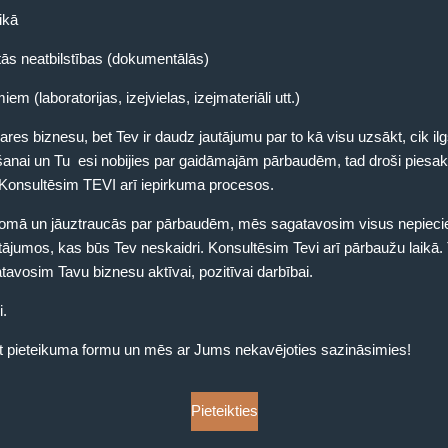
ikā
ās neatbilstības (dokumentālās)
 (laboratorijas, izejvielas, izejmateriāli utt.)
res biznesu, bet Tev ir daudz jautājumu par to kā visu uzsākt, cik ilgs
anai un Tu esi nobijies par gaidāmajām pārbaudēm, tad droši piesak
 Konsultēsim TEVI arī iepirkuma procesos.
ādomā un jāuztraucās par pārbaudēm, mēs sagatavosim visus nepie
ājumos, kas būs Tev neskaidri. Konsultēsim Tevi arī pārbaužu laikā. T
tavosim Tavu biznesu aktīvai, pozitīvai darbībai.
i.
iet pieteikuma formu un mēs ar Jums nekavējoties sazināsimies!
Pieteikties