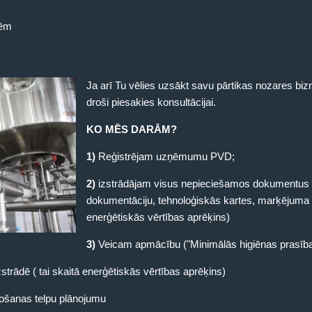
ēm
Ja arī Tu vēlies uzsākt savu pārtikas nozares bizn
droši piesakies konsultācijai.
KO MĒS DARĀM?
1)
Reģistrējam uzņēmumu PVD;
2)
izstrādājam visus nepieciešamos dokumentus
dokumentāciju, tehnoloģiskās kartes, marķējuma i
enerģētiskās vērtības aprēķins)
3)
Veicam apmācību ("Minimālās higiēnas prasīb
ādē ( tai skaitā enerģētiskās vērtības aprēķins)
žošanas telpu plānojumu