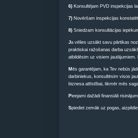
6)
Konsultējam PVD inspekcijas la
7)
Novēršam inspekcijas konstatēt
8)
Sniedzam konsultācijas iepirkumiem
J
a vēlies uzsākt savu pārtikas noza
praktiskai ražošanas darba uzsākš
atbildēsim uz visiem jautājumiem.
M
ēs garantējam, ka Tev nebūs j
darbiniekus, konsultēsim visos jaut
biznesa attīstībai, tikmēr mēs saga
P
ieejami dažādi finansiāli risinājum
S
piediet zemāk uz pogas, aizpild