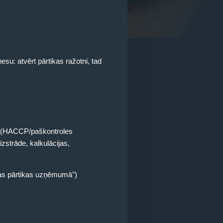
esu: atvērt pārtikas ražotni, tad
 (HACCP/paškontroles
zstrāde, kalkulācijas,
as pārtikas uzņēmumā")